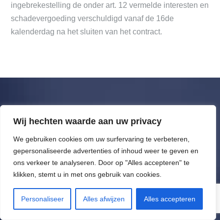
ingebrekestelling de onder art. 12 vermelde interesten en
schadevergoeding verschuldigd vanaf de 16de
kalenderdag na het sluiten van het contract.
DEMO J.V. N.V.
Wij hechten waarde aan uw privacy
We gebruiken cookies om uw surfervaring te verbeteren,
Buda Steenweg, 20
gepersonaliseerde advertenties of inhoud weer te geven en
B-1830 Machelen
ons verkeer te analyseren. Door op "Alles accepteren" te
klikken, stemt u in met ons gebruik van cookies.
Tel.
+32 (0)2 203 33 44
Fax +32 (0)2 203 33 82
Personaliseer
Alles afwijzen
Alles accepteren
info@demojv.be