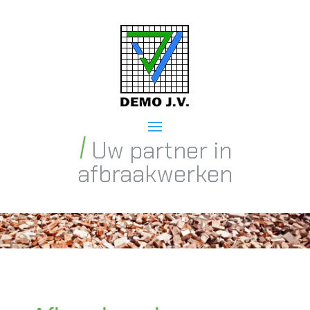
Uw partner in
afbraakwerken